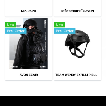
MP-PAPR
เครื่องช่วยหายใจ AVON
New
New
Pre-Order
Pre-Order
AVON EZAIR
TEAM WENDY EXFIL LTP Bump Helmet Rail 3.0