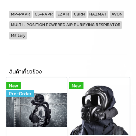
MP-PAPR
CS-PAPR
EZAIR
CBRN
HAZMAT
AVON
MULTI - POSITION POWERED AIR PURIFYING RESPIRATOR
Military
สินค้าเกี่ยวข้อง
New
New
Pre-Order