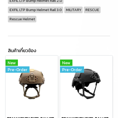
EXFIL LTP Bump Helmet Rail 2.0
EXFIL LTP Bump Helmet Rail 3.0
MILITARY
RESCUE
Rescue Helmet
สินค้าเกี่ยวข้อง
New
New
Pre-Order
Pre-Order