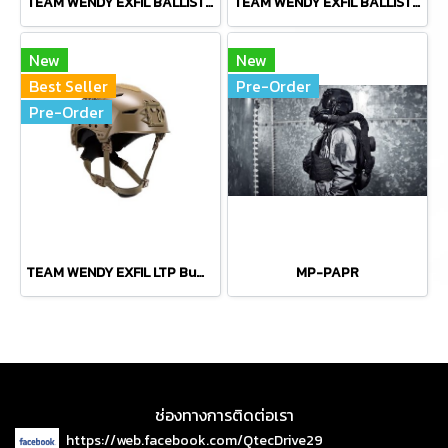
TEAM WENDY EXFIL BALLISTIC RAIL 2.0
TEAM WENDY EXFIL BALLISTIC RAIL 3.0
New
New
Best Seller
Pre-Order
Pre-Order
TEAM WENDY EXFIL LTP Bump Helmet Rail 2.0
MP-PAPR
ช่องทางการติดต่อเรา
https://web.facebook.com/QtecDrive29