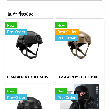
สินค้าเกี่ยวข้อง
New
New
Pre-Order
Best Seller
Pre-Order
TEAM WENDY EXFIL BALLISTIC RAIL 3.0
TEAM WENDY EXFIL LTP Bump Helmet Rail 2.0
New
New
Pre-Order
Pre-Order