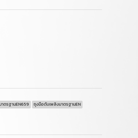
มาตรฐานEN659
ถุงมือดับเพลิงมาตรฐานEN