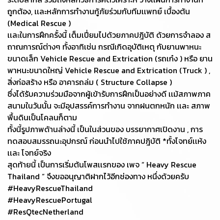
ถูกต้อง, เเละหลักการทำงานกู้ภัยร่วมกับทีมเเพทย์ เบื้องต้น
(Medical Rescue )
เเละในการฝึกครั้งนี้ เต็มเปี่ยมไปด้วยภาคปฎิบัติ ด้วยการจำลอง ส
ถาณการณ์ต่างๆ ทั้งอาทิเช่น กรณีเกิดอุบัติเหตุ กับยานพาหนะ
ขนาดเล็ก Vehicle Rescue and Extrication (รถเก๋ง ) หรือ ยาน
พาหนะขนาดใหญ่ Vehicle Rescue and Extrication (Truck ) ,
สิ่งก่อสร้าง หรือ อาคารถล่ม ( Structure Collapse )
ซึ่งได้รับความร่วมมือจากผู้เข้ารับการฝึกเป็นอย่างดี เเม้สภาพภาค
สนามในวันนั้น จะมีอุปสรรค์การทำงาน จากฝนตกหนัก เเละ สภาพ
พื้นดินเป็นโคลนก็ตาม
ทั้งนี้รูปภาพด้านล่างนี้ เป็นในส่วนของ บรรยากาศเปิดงาน , การ
ทดสอบสมรรถนะอุปกรณ์ ก่อนนำไปใช้ภาคปฎิบัติ *ทั้งโจทย์เเห้ง
เเละ โจทย์จริง
สุดท้ายนี้ เป็นการเริ่มต้นโพสเเรกของ เพจ “ Heavy Rescue
Thailand “ จึงขออนุญาติฝากไว้อีกช่องทาง หนึ่งด้วยครับ
#HeavyRescueThailand
#HeavyRescuePortugal
#ResQtecNetherland