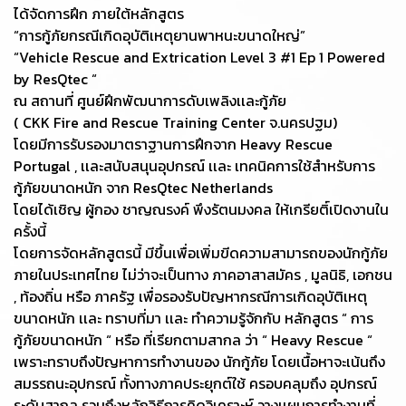
ได้จัดการฝึก ภายใต้หลักสูตร
“การกู้ภัยกรณีเกิดอุบัติเหตุยานพาหนะขนาดใหญ่”
“Vehicle Rescue and Extrication Level 3 #1 Ep 1 Powered
by ResQtec “
ณ สถานที่ ศูนย์ฝึกพัฒนาการดับเพลิงเเละกู้ภัย
( CKK Fire and Rescue Training Center จ.นครปฐม)
โดยมีการรับรองมาตราฐานการฝึกจาก Heavy Rescue
Portugal , เเละสนับสนุนอุปกรณ์ เเละ เทคนิคการใช้สำหรับการ
กู้ภัยขนาดหนัก จาก ResQtec Netherlands
โดยได้เชิญ ผู้กอง ชาญณรงค์ พึงรัตนมงคล ให้เกรียติ์เปิดงานใน
ครั้งนี้
โดยการจัดหลักสูตรนี้ มีขึ้นเพื่อเพิ่มขีดความสามารถของนักกู้ภัย
ภายในประเทศไทย ไม่ว่าจะเป็นทาง ภาคอาสาสมัคร , มูลนิธิ, เอกชน
, ท้องถิ่น หรือ ภาครัฐ เพื่อรองรับปัญหากรณีการเกิดอุบัติเหตุ
ขนาดหนัก เเละ ทราบที่มา เเละ ทำความรู้จักกับ หลักสูตร “ การ
กู้ภัยขนาดหนัก “ หรือ ที่เรียกตามสากล ว่า “ Heavy Rescue “
เพราะทราบถึงปัญหาการทำงานของ นักกู้ภัย โดยเนื้อหาจะเน้นถึง
สมรรถนะอุปกรณ์ ทั้งทางภาคประยุกต์ใช้ ครอบคลุมถึง อุปกรณ์
ระดับสากล รวมถึงหลักวิธีการคิดวิเคราะห์ วางเเผนการทำงานที่