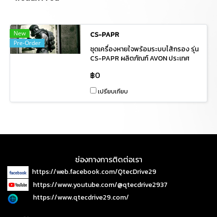
New
CS-PAPR
Pre-Order
ชุดเครื่องหายใจพร้อมระบบไส้กรอง รุ่น
CS-PAPR ผลิตภัณฑ์ AVON ประเทศ
อังกฤษ (UK) วัตถุประสงค์ : เหมาะ
฿0
สำหรับสวมเข้าปฏิบัติงาน ใน พื้นที่ ที่มี
ออกซิเจนไม่เพียงพอ หรือ พื้นที่อับ
เปรียบเทียบ
อากาศและมีกลุ่มควัน หรือ ก๊าซต่าง ๆ
หรือ การกู้ภัยสารเคมี (HAZMAT) รวม
ทั้งใช้ในการสนับสนุนหน่วยงานอื่น เมื่อได้
รับการร้องขอ
ช่องทางการติดต่อเรา
https://web.facebook.com/QtecDrive29
https://www.youtube.com/@qtecdrive2937
https://www.qtecdrive29.com/