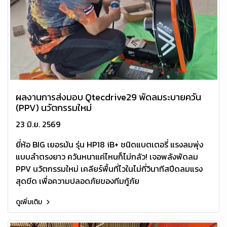
ผลงานการส่งมอบ Qtecdrive29 พัดลมระบายควัน
(PPV) นวัตกรรมใหม่
23 มิ.ย. 2569
ยี่ห้อ BIG เยอรมัน รุ่น HP18 iB+ ชนิดแบตเตอรี่ แรงลมพุ่ง
แบบลำตรงยาว ควันหนาแค่ไหนก็ไม่กลัว! เจอพลังพัดลม
PPV นวัตกรรมใหม่ เคลียร์พื้นที่ไวในไม่กี่วินาทีสปีดลมแรง
สุดขีด เพื่อความปลอดภัยของทีมกู้ภัย
ดูเพิ่มเติม