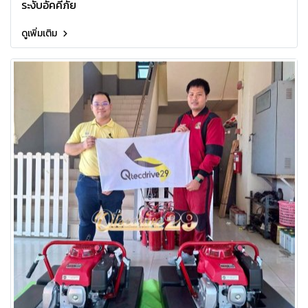
ระงับอัคคีภัย
ดูเพิ่มเติม