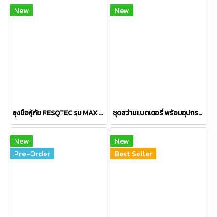
New
New
ถุงมือกู้ภัย RESQTEC รุ่น MAX GRIP
ชุดสว่านแบตเตอรี่ พร้อมอุปกรณ์ใช้สำหรับรอกกู้ภัย ยี่ห้อ Skylotec รุ่น SET-26
New
New
Pre-Order
Best Seller