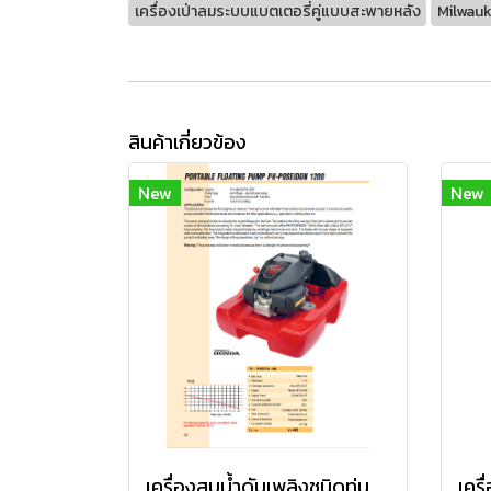
เครื่องเป่าลมระบบแบตเตอรี่คู่แบบสะพายหลัง
Milwau
สินค้าเกี่ยวข้อง
New
New
เครื่องสูบน้ำดับเพลิงชนิดทุ่นลอย ยี่ห้อ P&H รุ่น PH-POSEIDON 1200