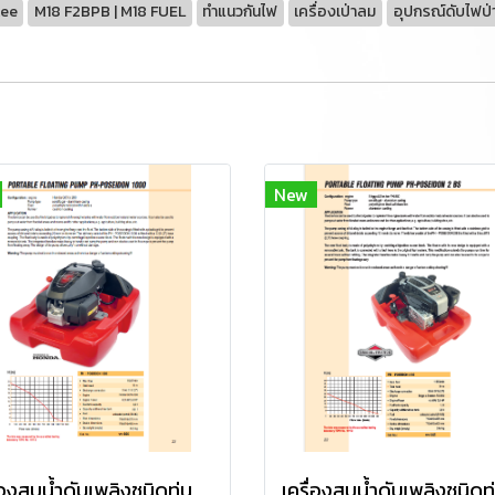
kee
M18 F2BPB | M18 FUEL
ทำแนวกันไฟ
เครื่องเป่าลม
อุปกรณ์ดับไฟป่
New
เครื่องสูบน้ำดับเพลิงชนิดทุ่นลอย ยี่ห้อ P&H รุ่น PH-POSEIDON 1000