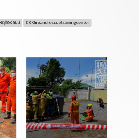
ิเหตุท้องถนน
CKKfireandrescuetrainingcenter