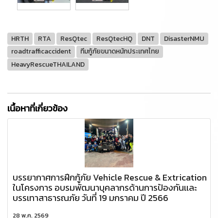
HRTH
RTA
ResQtec
ResQtecHQ
DNT
DisasterNMU
roadtrafficaccident
ทีมกู้ภัยขนาดหนักประเทศไทย
HeavyRescueTHAILAND
เนื้อหาที่เกี่ยวข้อง
บรรยากาศการฝึกกู้ภัย Vehicle Rescue & Extrication
ในโครงการ อบรมพัฒนาบุคลากรด้านการป้องกันเเละ
บรรเทาสาธารณภัย วันที่ 19 มกราคม ปี 2566
28 พ.ค. 2569