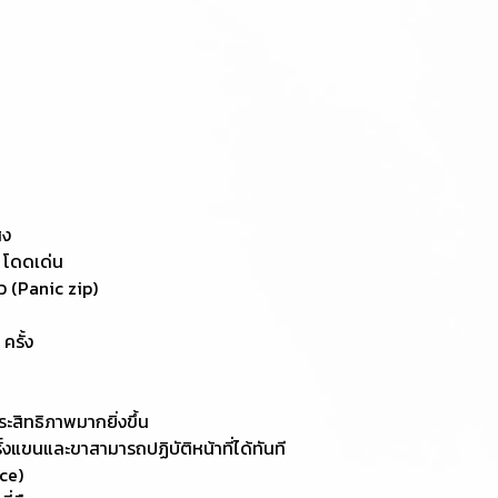
ูง
 โดดเด่น
ว (Panic zip)
ครั้ง
สิทธิภาพมากยิ่งขึ้น
ั้งแขนและขาสามารถปฏิบัติหน้าที่ได้ทันที
ice)