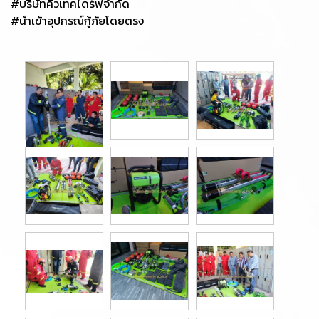
#บริษัทคิวเทคไดร์ฟจำกัด
#นำเข้าอุปกรณ์กู้ภัยโดยตรง