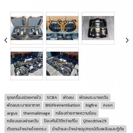
ชุดเครื่องช่วยหายใจ
SCBA
พัดลม
พัดลมระบายควัน
พัดลมระบายอากาศ
BIGFireVentilation
bigfire
Avon
argus
thermalimage
กล้องถ่ายภาพความร้อน
กล้องมองผ่านควัน
ป้องกันไว้ดีกว่าแก้ไข
Qtecdrive29
ตัวเเทนจำหน่ายโดยตรง
นำเข้าและจำหน่ายอุปกรณ์ดับเพลิงและกู้ภัย