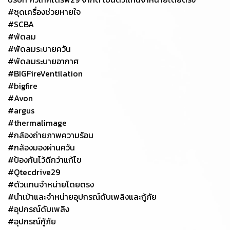
#ชุดเครื่องช่วยหายใจ
#SCBA
#พัดลม
#พัดลมระบายควัน
#พัดลมระบายอากาศ
#BIGFireVentilation
#bigfire
#Avon
#argus
#thermalimage
#กล้องถ่ายภาพความร้อน
#กล้องมองผ่านควัน
#ป้องกันไว้ดีกว่าแก้ไข
#Qtecdrive29
#ตัวเเทนจำหน่ายโดยตรง
#นำเข้าและจำหน่ายอุปกรณ์ดับเพลิงและกู้ภัย
#อุปกรณ์ดับเพลิง
#อุปกรณ์กู้ภัย