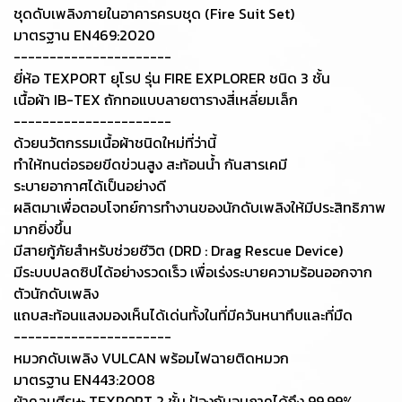
ชุดดับเพลิงภายในอาคารครบชุด (Fire Suit Set)
มาตรฐาน EN469:2020
----------------------
ยี่ห้อ TEXPORT ยุโรป รุ่น FIRE EXPLORER ชนิด 3 ชั้น
เนื้อผ้า IB-TEX ถักทอแบบลายตารางสี่เหลี่ยมเล็ก
----------------------
ด้วยนวัตกรรมเนื้อผ้าชนิดใหม่ที่ว่านี้
ทำให้ทนต่อรอยขีดข่วนสูง สะท้อนน้ำ กันสารเคมี
ระบายอากาศได้เป็นอย่างดี
ผลิตมาเพื่อตอบโจทย์การทำงานของนักดับเพลิงให้มีประสิทธิภาพ
มากยิ่งขึ้น
มีสายกู้ภัยสำหรับช่วยชีวิต (DRD : Drag Rescue Device)
มีระบบปลดซิปได้อย่างรวดเร็ว เพื่อเร่งระบายความร้อนออกจาก
ตัวนักดับเพลิง
แถบสะท้อนแสงมองเห็นได้เด่นทั้งในที่มีควันหนาทึบและที่มืด
----------------------
หมวกดับเพลิง VULCAN พร้อมไฟฉายติดหมวก
มาตรฐาน EN443:2008
ผ้าคลุมศีรษะ TEXPORT 2 ชั้น ป้องกันอนุภาคได้ถึง 99.99%